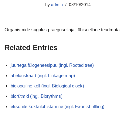
by
admin
08/10/2014
Organismide sugulus praegusel ajal, ühiseellane teadmata.
Related Entries
juurtega fülogeneesipuu (ingl. Rooted tree)
ahelduskaart (ingl. Linkage map)
bioloogiline kell (ingl. Biological clock)
biorütmid (ingl. Biorythms)
eksonite kokkulohistamine (ingl. Exon shuffling)