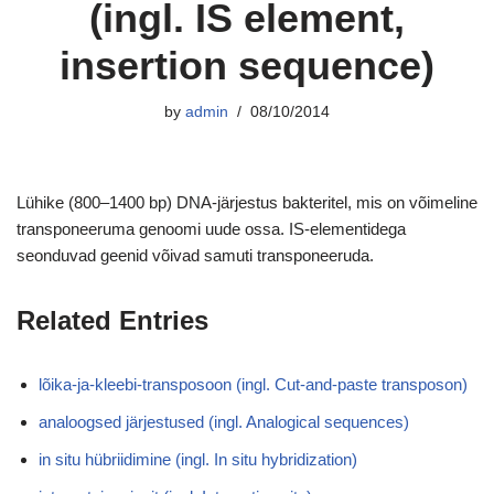
(ingl. IS element,
insertion sequence)
by
admin
08/10/2014
Lühike (800–1400 bp) DNA-järjestus bakteritel, mis on võimeline
transponeeruma genoomi uude ossa. IS-elementidega
seonduvad geenid võivad samuti transponeeruda.
Related Entries
lõika-ja-kleebi-transposoon (ingl. Cut-and-paste transposon)
analoogsed järjestused (ingl. Analogical sequences)
in situ hübriidimine (ingl. In situ hybridization)