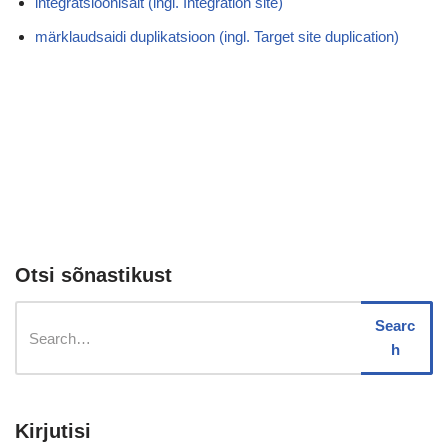
integratsioonisait (ingl. Integration site)
märklaudsaidi duplikatsioon (ingl. Target site duplication)
Otsi sõnastikust
Searc
h
Kirjutisi