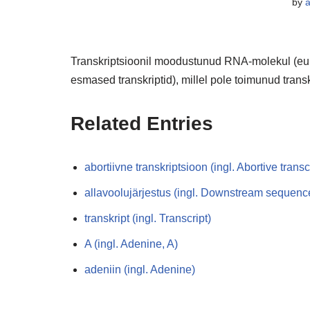
by
Transkriptsioonil moodustunud RNA-molekul (eu
esmased transkriptid), millel pole toimunud transk
Related Entries
abortiivne transkriptsioon (ingl. Abortive transc
allavoolujärjestus (ingl. Downstream sequenc
transkript (ingl. Transcript)
A (ingl. Adenine, A)
adeniin (ingl. Adenine)