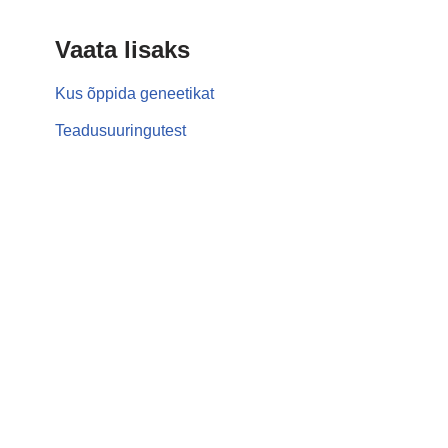
Vaata lisaks
Kus õppida geneetikat
Teadusuuringutest