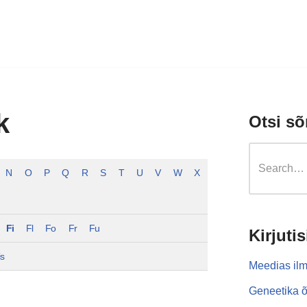
k
Otsi sõ
N
O
P
Q
R
S
T
U
V
W
X
Fi
Fl
Fo
Fr
Fu
Kirjutis
is
Meedias ilm
Geneetika õ