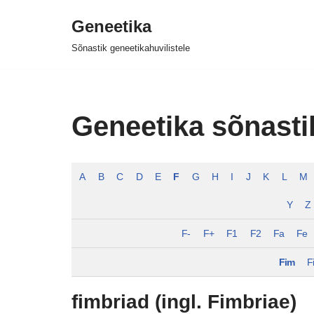
Geneetika
Skip
Sõnastik geneetikahuvilistele
to
content
Geneetika sõnasti
A
B
C
D
E
F
G
H
I
J
K
L
M
Y
Z
F-
F+
F1
F2
Fa
Fe
Fim
F
fimbriad (ingl. Fimbriae)