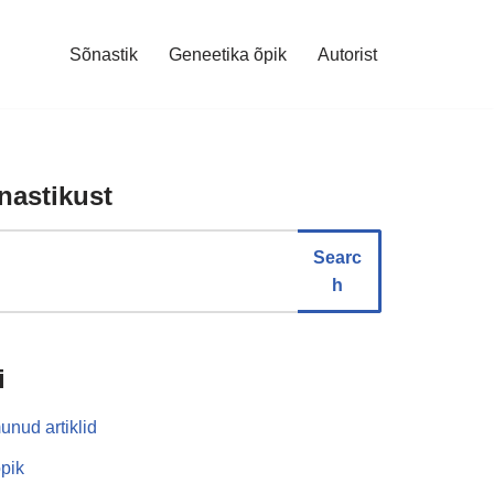
Sõnastik
Geneetika õpik
Autorist
nastikust
Searc
h
i
unud artiklid
pik