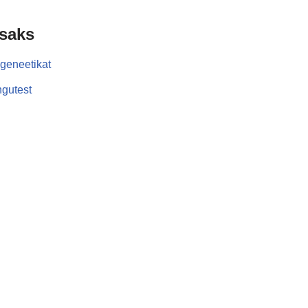
isaks
geneetikat
gutest