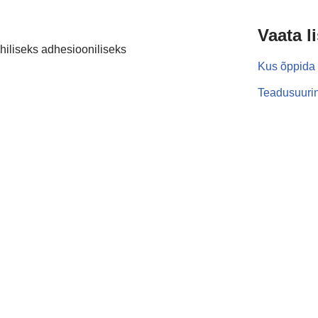
Vaata l
hiliseks adhesiooniliseks
Kus õppida 
Teadusuurin