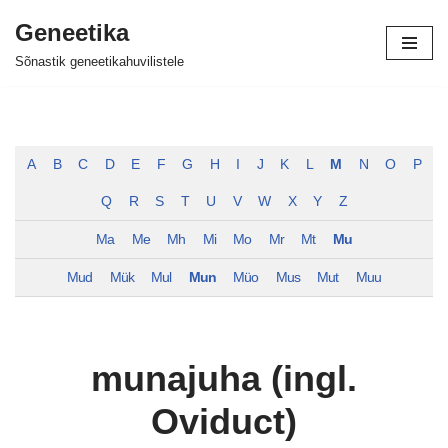
Geneetika
Skip
Sõnastik geneetikahuvilistele
to
content
A
B
C
D
E
F
G
H
I
J
K
L
M
N
O
P
Q
R
S
T
U
V
W
X
Y
Z
Ma
Me
Mh
Mi
Mo
Mr
Mt
Mu
Mud
Mük
Mul
Mun
Müo
Mus
Mut
Muu
munajuha (ingl.
Oviduct)