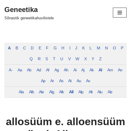
Geneetika
Skip
Sõnastik geneetikahuvilistele
to
content
A
B
C
D
E
F
G
H
I
J
K
L
M
N
O
P
Q
R
S
T
U
V
W
X
Y
Z
A-
Aa
Ab
Ad
Af
Ag
Ah
Ai
Aj
Ak
Al
Am
An
Ap
Ar
As
At
Au
Av
Ala
Alb
Ale
Alg
Alk
All
Alp
Alt
Alu
Alz
allosüüm e. alloensüüm