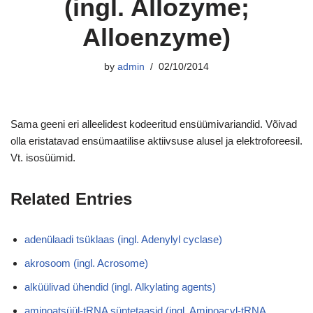
(ingl. Allozyme;
Alloenzyme)
by
admin
02/10/2014
Sama geeni eri alleelidest kodeeritud ensüümivariandid. Võivad
olla eristatavad ensümaatilise aktiivsuse alusel ja elektroforeesil.
Vt. isosüümid.
Related Entries
adenülaadi tsüklaas (ingl. Adenylyl cyclase)
akrosoom (ingl. Acrosome)
alküülivad ühendid (ingl. Alkylating agents)
aminoatsüül-tRNA süntetaasid (ingl. Aminoacyl-tRNA