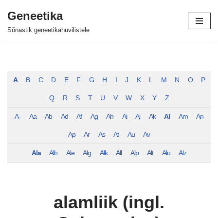
Geneetika
Skip
Sõnastik geneetikahuvilistele
to
content
A
B
C
D
E
F
G
H
I
J
K
L
M
N
O
P
Q
R
S
T
U
V
W
X
Y
Z
A-
Aa
Ab
Ad
Af
Ag
Ah
Ai
Aj
Ak
Al
Am
An
Ap
Ar
As
At
Au
Av
Ala
Alb
Ale
Alg
Alk
All
Alp
Alt
Alu
Alz
alamliik (ingl.