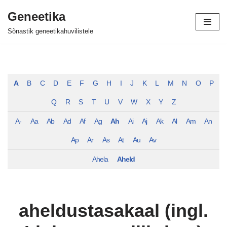
Geneetika
Skip
Sõnastik geneetikahuvilistele
to
content
A
B
C
D
E
F
G
H
I
J
K
L
M
N
O
P
Q
R
S
T
U
V
W
X
Y
Z
A-
Aa
Ab
Ad
Af
Ag
Ah
Ai
Aj
Ak
Al
Am
An
Ap
Ar
As
At
Au
Av
Ahela
Aheld
aheldustasakaal (ingl.