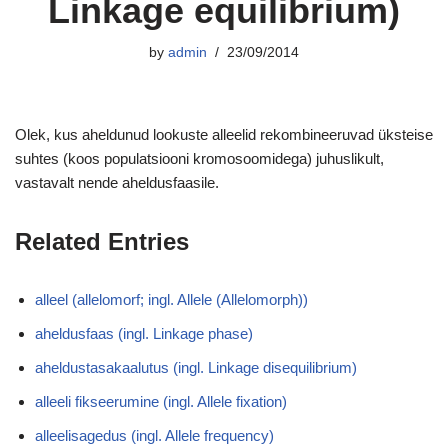
Linkage equilibrium)
by
admin
23/09/2014
Olek, kus aheldunud lookuste alleelid rekombineeruvad üksteise
suhtes (koos populatsiooni kromosoomidega) juhuslikult,
vastavalt nende aheldusfaasile.
Related Entries
alleel (allelomorf; ingl. Allele (Allelomorph))
aheldusfaas (ingl. Linkage phase)
aheldustasakaalutus (ingl. Linkage disequilibrium)
alleeli fikseerumine (ingl. Allele fixation)
alleelisagedus (ingl. Allele frequency)