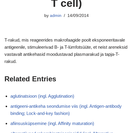
T cell)
by
admin
14/09/2014
T-rakud, mis reageerides makrofaagide poolt eksponeeritavale
antigeenile, stimuleerivad B- ja T-lümfotsüüte, et neist areneksid
vastavalt antikehasid moodustavad plasmarakud ja tapja-T-
rakud.
Related Entries
aglutinatsioon (ingl. Agglutination)
antigeeni-antikeha seondumise viis (ingl. Antigen-antibody
binding; Lock-and-key fashion)
afiinsusküpsemine (ingl. Affinity maturation)