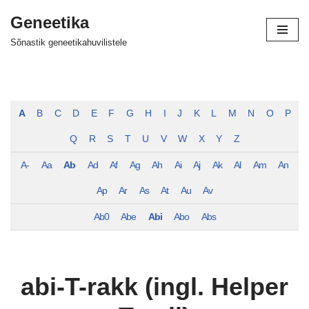
Geneetika
Skip
Sõnastik geneetikahuvilistele
to
content
A
B
C
D
E
F
G
H
I
J
K
L
M
N
O
P
Q
R
S
T
U
V
W
X
Y
Z
A-
Aa
Ab
Ad
Af
Ag
Ah
Ai
Aj
Ak
Al
Am
An
Ap
Ar
As
At
Au
Av
Ab0
Abe
Abi
Abo
Abs
abi-T-rakk (ingl. Helper