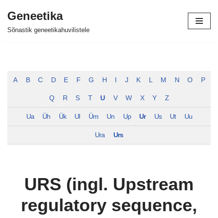
Geneetika
Skip
Sõnastik geneetikahuvilistele
to
content
A
B
C
D
E
F
G
H
I
J
K
L
M
N
O
P
Q
R
S
T
U
V
W
X
Y
Z
Ua
Üh
Ük
Ul
Üm
Un
Up
Ur
Us
Ut
Uu
Ura
Urs
URS (ingl. Upstream
regulatory sequence,