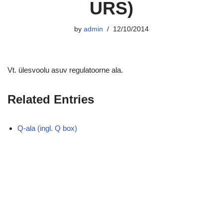
URS)
by
admin
12/10/2014
Vt. ülesvoolu asuv regulatoorne ala.
Related Entries
Q-ala (ingl. Q box)