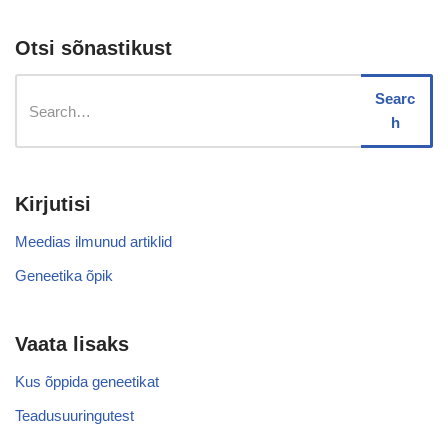
Otsi sõnastikust
Searc
h
Kirjutisi
Meedias ilmunud artiklid
Geneetika õpik
Vaata lisaks
Kus õppida geneetikat
Teadusuuringutest