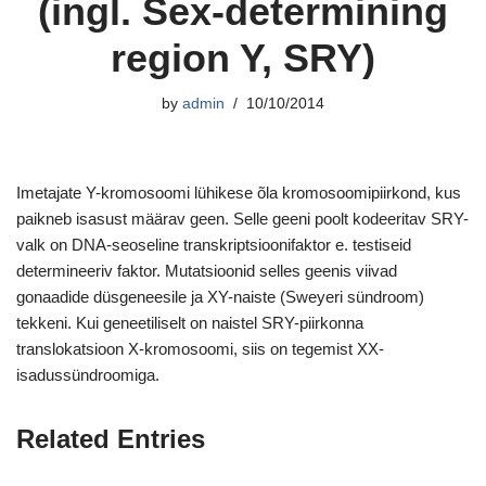
(ingl. Sex-determining
region Y, SRY)
by
admin
10/10/2014
Imetajate Y-kromosoomi lühikese õla kromosoomipiirkond, kus
paikneb isasust määrav geen. Selle geeni poolt kodeeritav SRY-
valk on DNA-seoseline transkriptsioonifaktor e. testiseid
determineeriv faktor. Mutatsioonid selles geenis viivad
gonaadide düsgeneesile ja XY-naiste (Sweyeri sündroom)
tekkeni. Kui geneetiliselt on naistel SRY-piirkonna
translokatsioon X-kromosoomi, siis on tegemist XX-
isadussündroomiga.
Related Entries