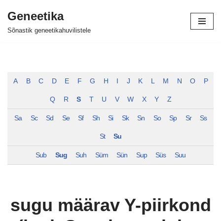
Geneetika
Skip
Sõnastik geneetikahuvilistele
to
content
A
B
C
D
E
F
G
H
I
J
K
L
M
N
O
P
Q
R
S
T
U
V
W
X
Y
Z
Sa
Sc
Sd
Se
Sf
Sh
Si
Sk
Sn
So
Sp
Sr
Ss
St
Su
Sub
Sug
Suh
Süm
Sün
Sup
Süs
Suu
sugu määrav Y-piirkond