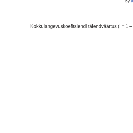
by
Kokkulangevuskoefitsiendi täiendväärtus (l = 1 – 