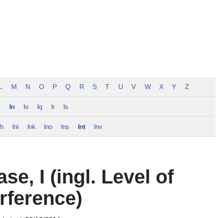
L
M
N
O
P
Q
R
S
T
U
V
W
X
Y
Z
m
In
Io
Iq
Ir
Is
nh
Ini
Ink
Ino
Ins
Int
Inv
ase, I (ingl. Level of
erference)