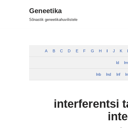
Geneetika
Skip
Sõnastik geneetikahuvilistele
to
content
A
B
C
D
E
F
G
H
I
J
K
Id
I
Inb
Ind
Inf
I
interferentsi t
int