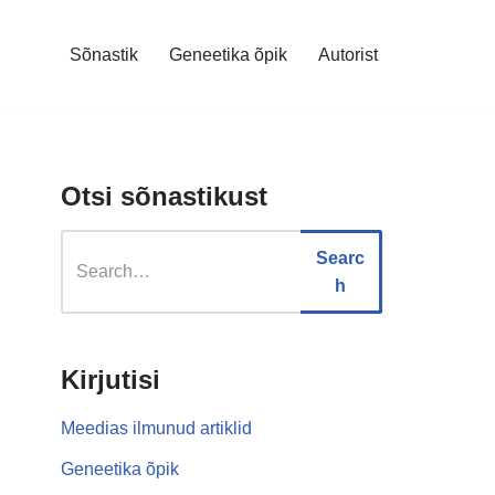
Sõnastik
Geneetika õpik
Autorist
Otsi sõnastikust
Searc
h
Kirjutisi
Meedias ilmunud artiklid
Geneetika õpik